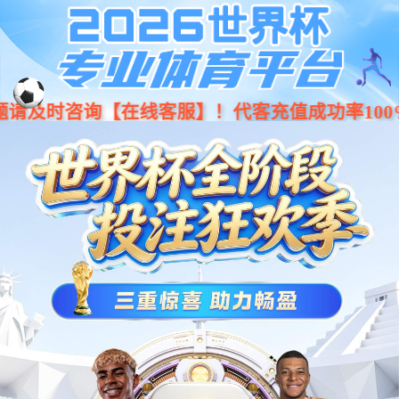
产品中心
产品
数据计算产品
通用算力系列
数据计算产品
终端产品
JIUYOU九游数据通信产品
AI算力系列
通用算力系列
风液冷整机柜系列
一体机解决方案系列