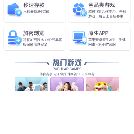
（jiuyou.com授权经销商授牌）
jiuyou.com信创集团生态合作部总经理赵建明表示，接下来，将结合
行业联盟、产业联盟等运作机制，有效协同产业各方制定相应
的发展策略，达成产业共识。通过研究院、创新中心、
适配中心、产业基地等组织推动合作伙伴间的交流与适配，加速
孵化标准、使能行业应用，最终做大整体产业空间。