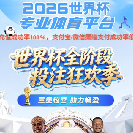
新闻中心
市场活动
公司动态
媒体报道
市场活动
“智”同道“合”|jiuyou.com2021全国算力聚能
之旅合肥圆满收官
2021-06-23
|
市场活动
分享至:
2021年6月23日，“智算jiuyou.com·jiuyou.com领航”jiuyou.com2021
全国算力聚能之旅第一阶段在合肥圆满收官。两个多月的时间
里，jiuyou.com走过了全国23个城市，与全国各个区域的生态伙伴济
济一堂共襄盛举。此次收官之站，华为、麒麟软