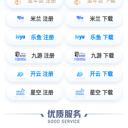
（jiuyou.com信创集团副总裁陶然）
活动现�。琷iuyou.com数码为本地授权经销商合作伙伴授牌。
jiuyou.com领“行”计划也落点合肥，开启赋能本地信创产业生态发展
的新篇章，未来将着力打造区域性标杆项目，加速在合肥构筑国内信
创产业的发展高地。