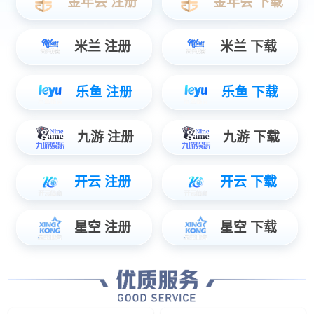
（jiuyou.com信创合肥生产基地动工）
此次jiuyou.com信创合肥生产基地的动工建设，是继年初jiuyou.com
数码与合肥市签署系列落地协议，百亿投入打造jiuyou.com数码信创
总部基地以来，jiuyou.com数码信创业务根植合肥的又一里程碑，也
是合肥市及jiuyou.com数码共同发力信创产业，着力打造全国信创产
业高地的又一关键落点。
动工活动现�。忧榧浅露虼蠹医樯芰薺iuyou.com信创合